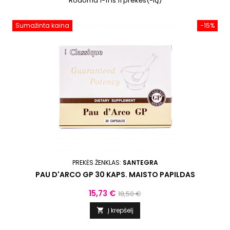
Rodoma 1-11 iš 11 prekės(-ių)
Sumažinta kaina
−15%
PREKĖS ŽENKLAS:
SANTEGRA
PAU D'ARCO GP 30 KAPS. MAISTO PAPILDAS
Kaina
Bazinė
15,73 €
18,50 €
kaina
Į krepšelį
