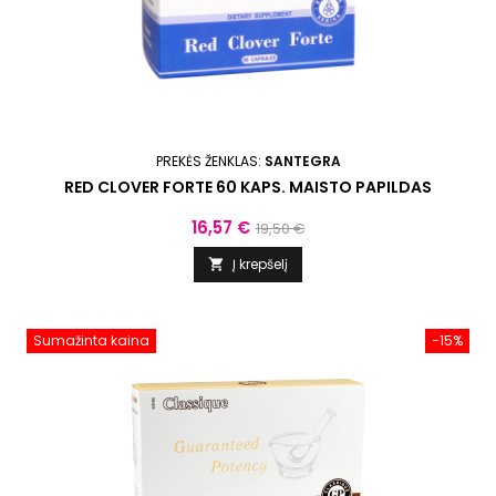
PREKĖS ŽENKLAS:
SANTEGRA
RED CLOVER FORTE 60 KAPS. MAISTO PAPILDAS
Kaina
Bazinė
16,57 €
19,50 €
kaina
Į krepšelį

Sumažinta kaina
−15%