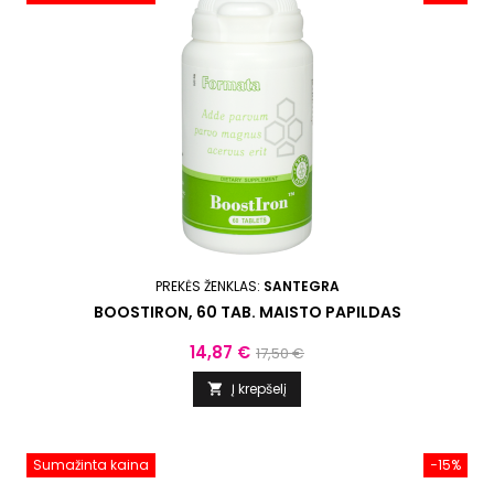
PREKĖS ŽENKLAS:
SANTEGRA
BOOSTIRON, 60 TAB. MAISTO PAPILDAS
Kaina
Bazinė
14,87 €
17,50 €
kaina
Į krepšelį

Sumažinta kaina
−15%