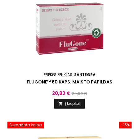
PREKĖS ŽENKLAS:
SANTEGRA
FLUGONE™ 60 KAPS. MAISTO PAPILDAS
Kaina
Bazinė
20,83 €
24,50 €
kaina
Į krepšelį

Sumažinta kaina
−15%