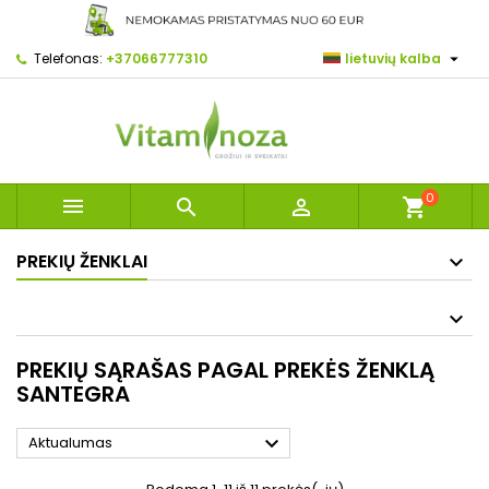

Telefonas:
+37066777310
lietuvių kalba
0



shopping_cart
PREKIŲ ŽENKLAI
PREKIŲ SĄRAŠAS PAGAL PREKĖS ŽENKLĄ
SANTEGRA

Aktualumas