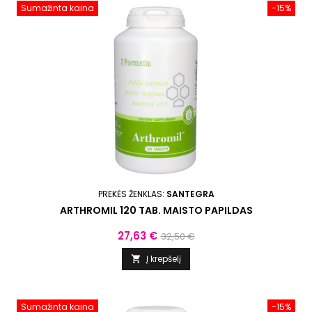
Sumažinta kaina
−15%
PREKĖS ŽENKLAS:
SANTEGRA
ARTHROMIL 120 TAB. MAISTO PAPILDAS
Kaina
Bazinė
27,63 €
32,50 €
kaina
Į krepšelį

Sumažinta kaina
−15%