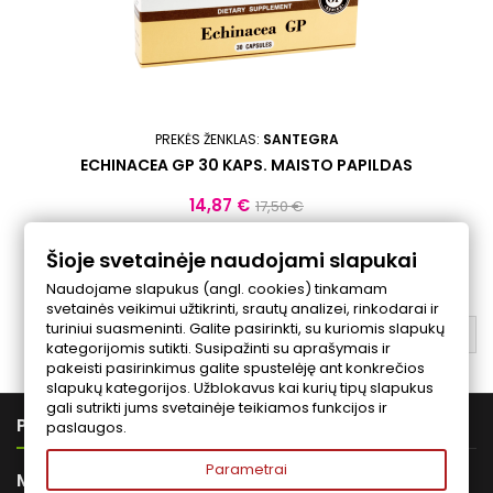
PREKĖS ŽENKLAS:
SANTEGRA
ECHINACEA GP 30 KAPS. MAISTO PAPILDAS
Kaina
Bazinė
14,87 €
17,50 €
kaina
Į krepšelį

Šioje svetainėje naudojami slapukai
Naudojame slapukus (angl. cookies) tinkamam
svetainės veikimui užtikrinti, srautų analizei, rinkodarai ir
turiniui suasmeninti. Galite pasirinkti, su kuriomis slapukų
ATGAL Į VIRŠŲ

kategorijomis sutikti. Susipažinti su aprašymais ir
pakeisti pasirinkimus galite spustelėję ant konkrečios
slapukų kategorijos. Užblokavus kai kurių tipų slapukus
gali sutrikti jums svetainėje teikiamos funkcijos ir

PREKĖS
paslaugos.
Parametrai

MŪSŲ ĮMONĖ