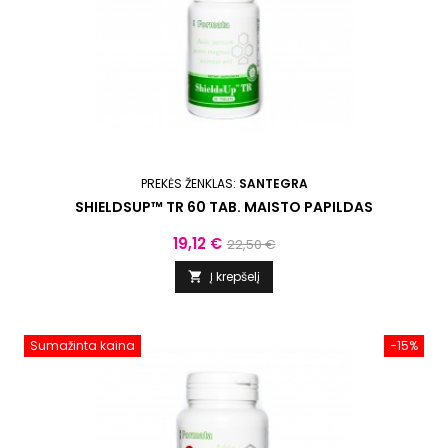
PREKĖS ŽENKLAS:
SANTEGRA
SHIELDSUP™ TR 60 TAB. MAISTO PAPILDAS
Kaina
Bazinė
19,12 €
22,50 €
kaina
Į krepšelį

Sumažinta kaina
−15%