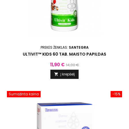
PREKĖS ŽENKLAS:
SANTEGRA
ULTIVIT™ KIDS 60 TAB. MAISTO PAPILDAS
Kaina
Bazinė
11,90 €
14,00 €
kaina
Į krepšelį

Sumažinta kaina
−15%