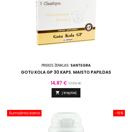
PREKĖS ŽENKLAS:
SANTEGRA
GOTU KOLA GP 30 KAPS. MAISTO PAPILDAS
Kaina
Bazinė
14,87 €
17,50 €
kaina
Į krepšelį

Sumažinta kaina
−15%