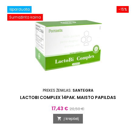
Išparduota
−15%
Sumažinta kaina
PREKĖS ŽENKLAS:
SANTEGRA
LACTOBI COMPLEX 14PAK. MAISTO PAPILDAS
Kaina
Bazinė
17,43 €
20,50 €
kaina
Į krepšelį
