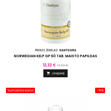
PREKĖS ŽENKLAS:
SANTEGRA
NORWEGIAN KELP GP 60 TAB. MAISTO PAPILDAS
Kaina
Bazinė
12,32 €
14,50 €
kaina
Į krepšelį

Sumažinta kaina
−15%