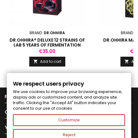
BRAND:
DR.OHHIRA
BRAND:
D
DR.OHHIRA® DELUXE 12 STRAINS OF
DR.OHHIRA MA
LAB 5 YEARS OF FERMENTATION
Price
Pri
€35.00
€2
Add to cart
Add


We respect users privacy
We use cookies to improve your browsing experience,

PRODUCTS
display ads or customized content, and analyze site
traffic. Clicking the "Accept All" button indicates your
consent to our use of cookies.

OUR COMPANY
Customize

YOUR ACCOUNT
Reject