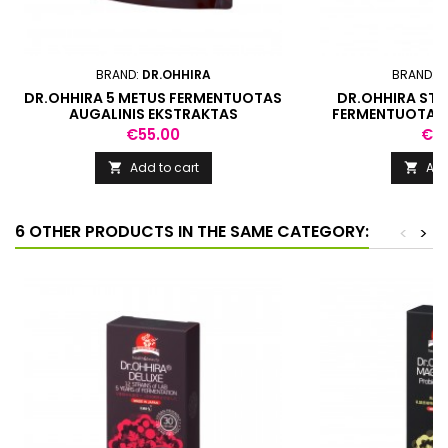
BRAND:
DR.OHHIRA
BRAND:
D
DR.OHHIRA 5 METUS FERMENTUOTAS
DR.OHHIRA ST
AUGALINIS EKSTRAKTAS
FERMENTUOTAS 
BAKTERIJŲ KOM
Price
Pri
€55.00
€4
Add to cart
Add


6 OTHER PRODUCTS IN THE SAME CATEGORY:
<
>