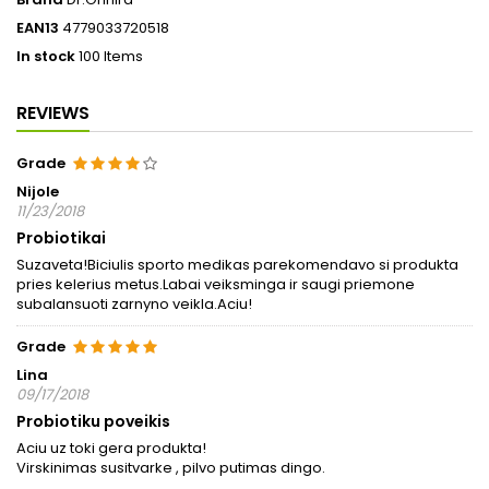
EAN13
4779033720518
In stock
100 Items
REVIEWS
Grade
Nijole
11/23/2018
Probiotikai
Suzaveta!Biciulis sporto medikas parekomendavo si produkta
pries kelerius metus.Labai veiksminga ir saugi priemone
subalansuoti zarnyno veikla.Aciu!
Grade
Lina
09/17/2018
Probiotiku poveikis
Aciu uz toki gera produkta!
Virskinimas susitvarke , pilvo putimas dingo.