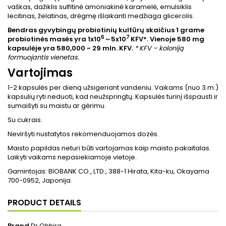
vaškas, dažiklis sulfitinė amoniakinė karamelė, emulsiklis
lecitinas, želatinas, drėgmę išlaikanti medžiaga glicerolis.
Bendras gyvybingų probiotinių kultūrų skaičius 1 grame
6
7
probiotinės masės yra 1x10
～
5x10
KFV*. Vienoje 580 mg
kapsulėje yra 580,000 ~ 29 mln. KFV.
* KFV – koloniją
formuojantis vienetas.
Vartojimas
1-2 kapsulės per dieną užsigeriant vandeniu. Vaikams (nuo 3 m.)
kapsulių ryti neduoti, kad neužspringtų. Kapsulės turinį išspausti ir
sumaišyti su maistu ar gėrimu.
Su cukrais.
Neviršyti nustatytos rekomenduojamos dozės.
Maisto papildas neturi būti vartojamas kaip maisto pakaitalas.
Laikyti vaikams nepasiekiamoje vietoje.
Gamintojas: BIOBANK CO., LTD., 388-1 Hirata, Kita-ku, Okayama
700-0952, Japonija.
PRODUCT DETAILS
Brand
Dr.Ohhira