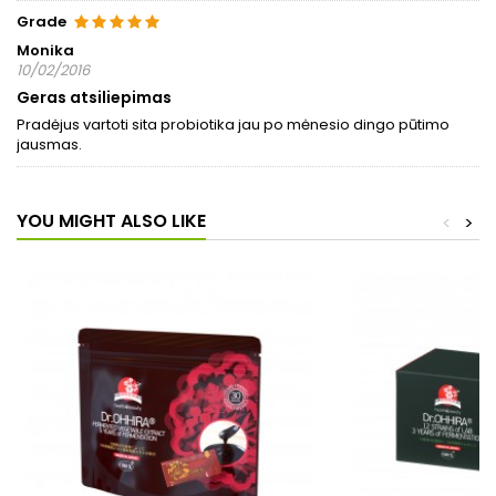
Grade
Monika
10/02/2016
Geras atsiliepimas
Pradėjus vartoti sita probiotika jau po mėnesio dingo pūtimo
jausmas.
YOU MIGHT ALSO LIKE
<
>