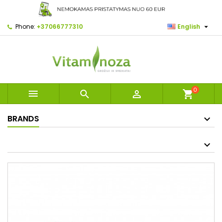

Phone:
+37066777310
English
0



shopping_cart
BRANDS