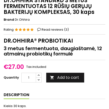
Dr.OHHIRA STANDARD 3 METUS
FERMENTUOTAS 12 RŪŠIŲ GERŲJŲ
BAKTERIJŲ KOMPLEKSAS, 30 kaps
Brand
Dr.Ohhira
Rating
Read reviews (
3
)
DR.OHHIRA® PROBIOTIKAI
3 metus fermentuota, daugiaštamė, 12
atmainų probiotikų formulė
€27.00
Tax included
Add to cart
Quantity

DESCRIPTION
Kiekis 30 kaps.